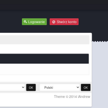
Logowanie
Stwórz konto
Theme © 2014 iAndrew