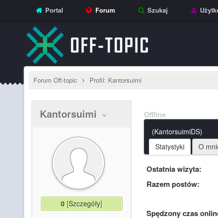
Portal
Forum
Szukaj
Użytk
Forum Off-topic
Profil: Kantorsuimi
Kantorsuimi
Offline
(KantorsuimiDS)
Statystyki
O mni
Ostatnia wizyta:
Razem postów:
0
[
Szczegóły
]
Spędzony czas onlin