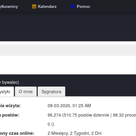
tkownicy
Kalendarz
Pomoc
y bywalec)
ystyki
O mnie
Sygnatura
ia wizyta:
08-03-2026, 01:25 AM
 postów:
96,274 (510.75 postów dziennie | 98.32 proce
0 ()
ny czas online:
2 Miesięcy, 2 Tygodni, 2 Dni