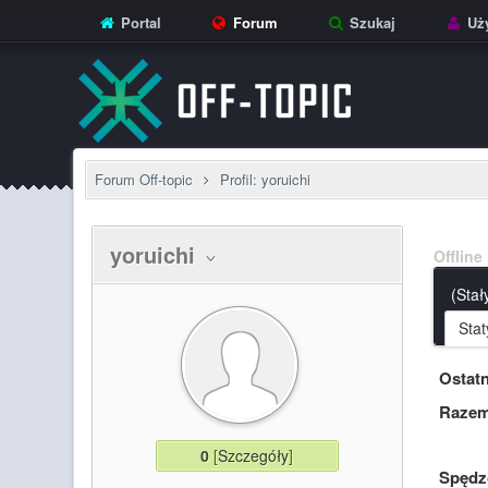
Portal
Forum
Szukaj
Uży
Forum Off-topic
Profil: yoruichi
yoruichi
Offline
(Stał
Stat
Ostatn
Razem
0
[
Szczegóły
]
Spędzo