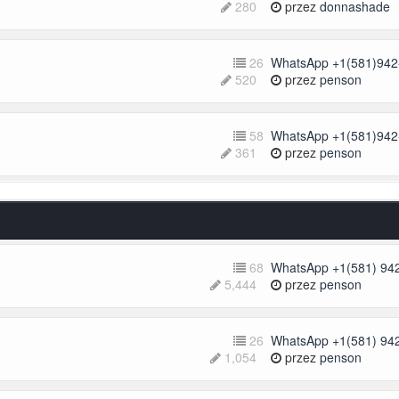
280
przez
donnashade
26
WhatsApp +1(581)942-
520
przez
penson
58
WhatsApp +1(581)942-
361
przez
penson
68
WhatsApp +1(581) 942
5,444
przez
penson
26
WhatsApp +1(581) 942
1,054
przez
penson