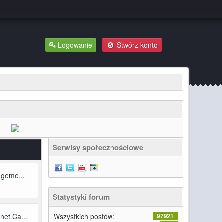
Logowanie
Stwórz konto
Serwisy społecznościowe
ageme...
Statystyki forum
et Ca...
Wszystkich postów:
97921