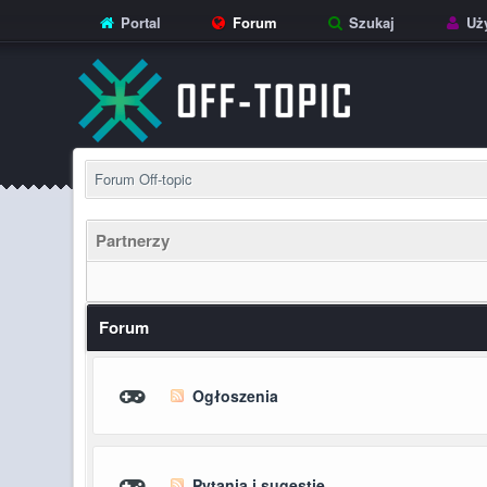
Portal
Forum
Szukaj
Uży
Forum Off-topic
Partnerzy
Forum
Ogłoszenia
Pytania i sugestie