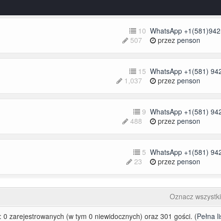
10
WhatsApp +1(581)942-
507
przez
penson
15
WhatsApp +1(581) 942
1,037
przez
penson
9
WhatsApp +1(581) 942
488
przez
penson
5
WhatsApp +1(581) 942
23
przez
penson
Oznacz wszystki
 0 zarejestrowanych (w tym 0 niewidocznych) oraz 301 gości. (
Pełna li