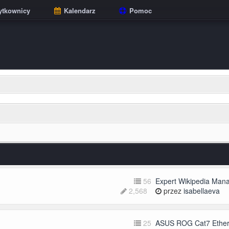
tkownicy
Kalendarz
Pomoc
56
Expert Wikipedia Man
2,568
przez
isabellaeva
25
ASUS ROG Cat7 Ethern