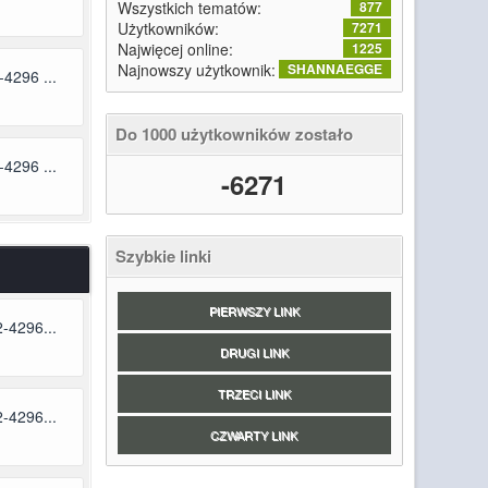
Wszystkich tematów:
877
Użytkowników:
7271
Najwięcej online:
1225
Najnowszy użytkownik:
SHANNAEGGE
4296 ...
Do 1000 użytkowników zostało
4296 ...
-6271
Szybkie linki
PIERWSZY LINK
-4296...
DRUGI LINK
TRZECI LINK
-4296...
CZWARTY LINK