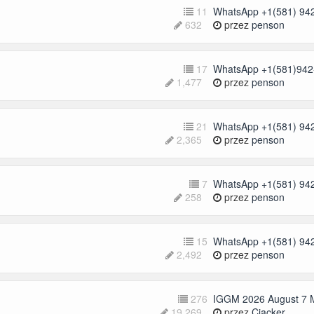
11
WhatsApp +1(581) 942
632
przez
penson
17
WhatsApp +1(581)942-
1,477
przez
penson
21
WhatsApp +1(581) 942
2,365
przez
penson
7
WhatsApp +1(581) 942
258
przez
penson
15
WhatsApp +1(581) 942
2,492
przez
penson
276
IGGM 2026 August 7 
19,269
przez
Cjacker